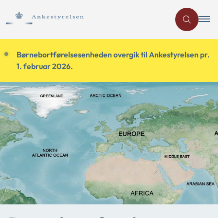
Børnebortførelsesenheden overgik til Ankestyrelsen pr.
1. februar 2026.