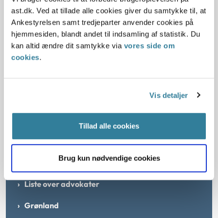
Dit barn er allerede i udlandet uden dit samtykke
ast.dk. Ved at tillade alle cookies giver du samtykke til, at
Ankestyrelsen samt tredjeparter anvender cookies på
hjemmesiden, blandt andet til indsamling af statistik. Du
kan altid ændre dit samtykke via
vores side om
Dit barn er i Danmark uden risiko for, at barnet er
cookies
.
på vej ud af Danmark
Vis detaljer
Seneste nyheder
Tillad alle cookies
Brug kun nødvendige cookies
Læs mere
Liste over advokater
Grønland