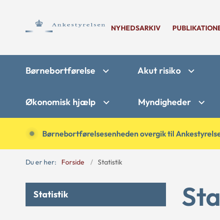
NYHEDSARKIV
PUBLIKATION
Børnebortførelse
Akut risiko
Økonomisk hjælp
Myndigheder
Børnebortførelsesenheden overgik til Ankestyrelse
Du er her:
Forside
Statistik
Sta
Statistik