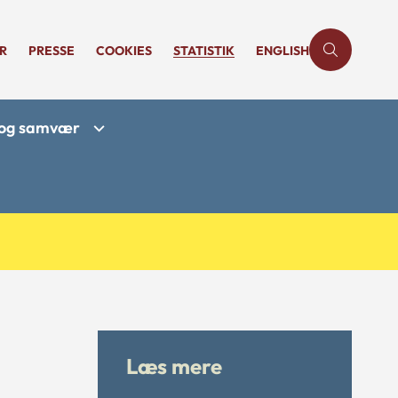
R
PRESSE
COOKIES
STATISTIK
ENGLISH
r og samvær
Læs mere