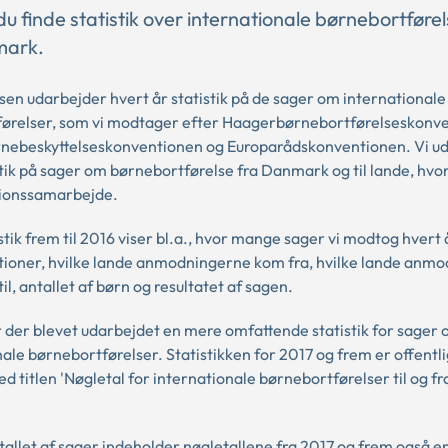
u finde statistik over internationale børnebortførels
mark.
sen udarbejder hvert år statistik på de sager om internationale
ørelser, som vi modtager efter Haagerbørnebortførelseskonv
ebeskyttelseskonventionen og Europarådskonventionen. Vi u
tik på sager om børnebortførelse fra Danmark og til lande, hvor 
tionssamarbejde.
stik frem til 2016 viser bl.a., hvor mange sager vi modtog hvert 
tioner, hvilke lande anmodningerne kom fra, hvilke lande anm
til, antallet af børn og resultatet af sagen.
r der blevet udarbejdet en mere omfattende statistik for sager
ale børnebortførelser. Statistikken for 2017 og frem er offentl
d titlen 'Nøgletal for internationale børnebortførelser til og 
tallet af sager indeholder nøgletallene fra 2017 og frem også e