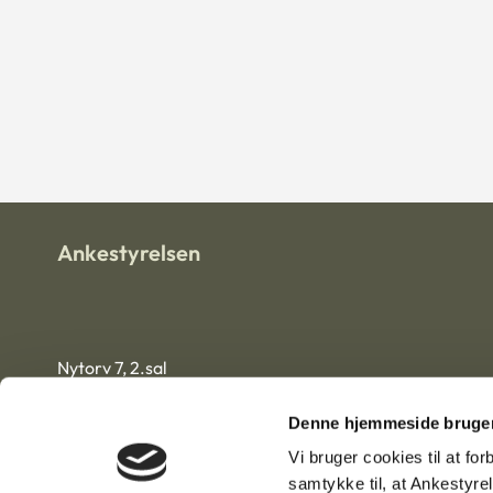
Ankestyrelsen
Nytorv 7, 2.sal
9000 Aalborg
Denne hjemmeside bruger
CVR-nr.: 1007 4002
Vi bruger cookies til at fo
EAN-nr.: 57 98 000 35 48 21
samtykke til, at Ankestyre