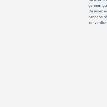
gennemgang
Desuden er
børnene på
konvention