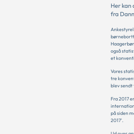
Her kan d
fra Dan
Ankestyrel
børnebortf
Haagerbørn
også statis
et konven
Vores stati
tre konven
blev sendt 
Fra 2017 e
internation
på siden me
2017'.
Ud over an