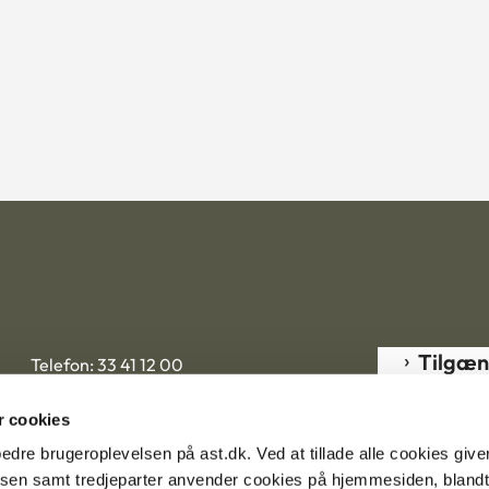
Tilgæn
Telefon: 33 41 12 00
Mandag-torsdag 9.00-15.00
Fredag 9.00-12.00
 cookies
rbedre brugeroplevelsen på ast.dk. Ved at tillade alle cookies give
Henvendelser:
ast@ast.dk
lsen samt tredjeparter anvender cookies på hjemmesiden, blandt 