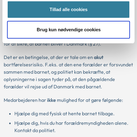
Hvilke forholdsregler du selv kan tage.
Tillad alle cookies
Vi har også mulighed for at træffe en midlertidig afgørelse
om forældremyndighed efter forældreansvarsloven, hvis vi
på baggrund af politiets oplysninger vurderer, at der er en
Brug kun nødvendige cookies
konkret og reel risiko for, at dit barn er på vej ud af landet,
for at sikre, at barnet bliver i Danmark (§ 27).
Det er en betingelse, at der er tale om en
akut
bortførelsesrisiko. F.eks. at den ene forælder er forsvundet
sammen med barnet, og politiet kan bekræfte, at
oplysningerne i sagen tyder på, at den pågældende
forælder vil rejse ud af Danmark med barnet.
Medarbejderen har
ikke
mulighed for at gøre følgende:
Hjælpe dig med fysisk at hente barnet tilbage.
Hjælpe dig, hvis du har forældremyndigheden alene.
Kontakt da politiet.