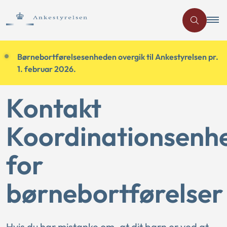
Børnebortførelsesenheden overgik til Ankestyrelsen pr.
1. februar 2026.
Kontakt
Koordinationsenh
for
børnebortførelser
Hvis du har mistanke om, at dit barn er ved at