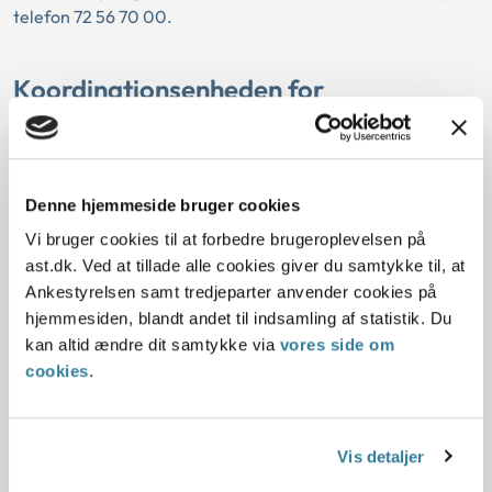
telefon 72 56 70 00.
Koordinationsenheden for
børnebortførelser
Rådgivningslinjen er åben 24 timer i døgnet alle ugens dage
(undtagen jule- og nytårsaften) og bliver betjent af
Denne hjemmeside bruger cookies
medarbejdere i Ankestyrelsen. Udenfor normal åbningstid
Vi bruger cookies til at forbedre brugeroplevelsen på
kan telefonnummeret anvendes i akutte situationer, hvor dit
ast.dk. Ved at tillade alle cookies giver du samtykke til, at
barn er på vej ud af landet.
Ankestyrelsen samt tredjeparter anvender cookies på
hjemmesiden, blandt andet til indsamling af statistik. Du
Medarbejderen har mulighed for at vejlede dig om
kan altid ændre dit samtykke via
vores side om
følgende:
cookies
.
Hvilke regler, der gælder i din situation.
Hvilke myndigheder du bør rette henvendelse til, og
Vis detaljer
hvad de kan hjælpe dig med.