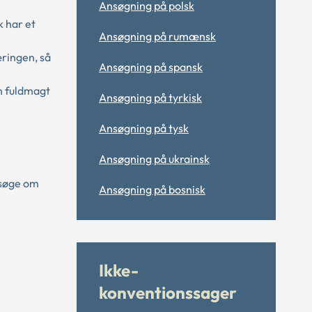
Ansøgning på polsk
k har et
Ansøgning på rumænsk
ringen, så
Ansøgning på spansk
in fuldmagt
Ansøgning på tyrkisk
Ansøgning på tysk
Ansøgning på ukrainsk
 søge om
Ansøgning på bosnisk
Ikke-
konventionssager