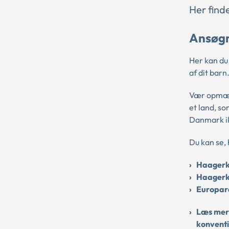
Her find
Ansøgn
Her kan du
af dit barn
Vær opmærk
et land, s
Danmark i
Du kan se,
Haagerk
Haagerk
Europar
Læs mere
konvent