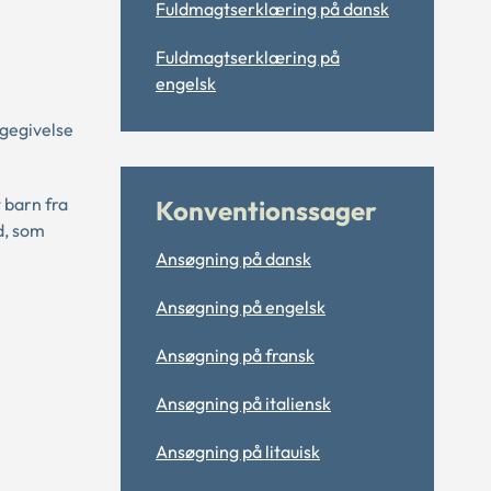
Fuldmagtserklæring på dansk
Fuldmagtserklæring på
engelsk
agegivelse
 barn fra
Konventionssager
d, som
Ansøgning på dansk
Ansøgning på engelsk
Ansøgning på fransk
Ansøgning på italiensk
Ansøgning på litauisk