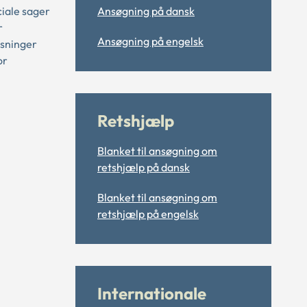
iale sager
Ansøgning på dansk
r
Ansøgning på engelsk
ysninger
or
Retshjælp
Blanket til ansøgning om
retshjælp på dansk
Blanket til ansøgning om
retshjælp på engelsk
Internationale