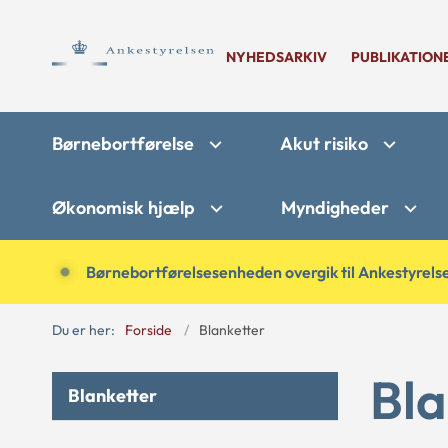
NYHEDSARKIV
PUBLIKATION
Børnebortførelse
Akut risiko
Økonomisk hjælp
Myndigheder
Børnebortførelsesenheden overgik til Ankestyrelse
Du er her:
Forside
Blanketter
Bla
Blanketter