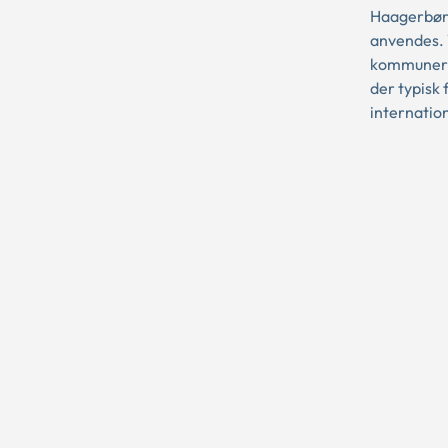
Haagerbørn
anvendes. 
kommunerne
der typisk 
internatio