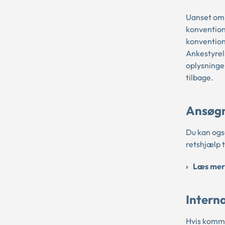
Uanset om 
konvention
konvention
Ankestyrel
oplysninger
tilbage.
Ansøgn
Du kan ogs
retshjælp t
Læs mer
Interna
Hvis kommu