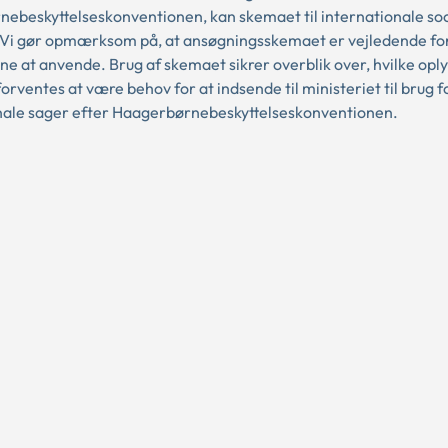
ebeskyttelseskonventionen, kan skemaet til internationale soc
Vi gør opmærksom på, at ansøgningsskemaet er vejledende fo
 at anvende. Brug af skemaet sikrer overblik over, hvilke opl
forventes at være behov for at indsende til ministeriet til brug f
nale sager efter Haagerbørnebeskyttelseskonventionen.