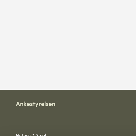
Ankestyrelsen
Nytorv 7, 2.sal