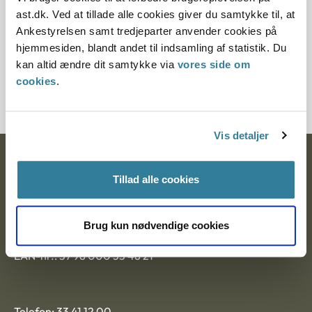
ast.dk. Ved at tillade alle cookies giver du samtykke til, at
Børnebortførelse
Ankestyrelsen samt tredjeparter anvender cookies på
Ifølge §§ 18 a og 20 d i lovbekendtgørelse nr. 768 af 7. august
hjemmesiden, blandt andet til indsamling af statistik. Du
2019 om international fuldbyrdelse af
kan altid ændre dit samtykke via
vores side om
forældremyndighedsafgørelse m.v., udpeger Social- og
cookies
.
Ældre...
Vis detaljer
Ankestyrelsen
Tillad alle cookies
Nytorv 7, 2.sal
9000 Aalborg
Brug kun nødvendige cookies
CVR-nr.: 1007 4002
EAN-nr.: 57 98 000 35 48 21
Telefon: 33 41 12 00