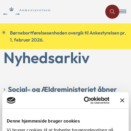
Børnebortførelsesenheden overgik til Ankestyrelsen pr.
1. februar 2026.
Nyhedsarkiv
Social- og Ældreministeriet åbner
for optagelse på liste over advokater,
der varetager sager om
internationale børnebortførelser.
Denne hjemmeside bruger cookies
Publiceret
07-03-2022
Vi bruger cookies til at forbedre brugeroplevelsen på